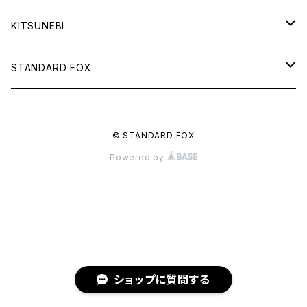
KITSUNEBI
フルカ
STANDARD FOX
モニちゃん
天使のグラス
© STANDARD FOX
電子書籍
るるい君
鈴と車輪のメッセージ
Powered by
電子書籍
秋雨
諦観禀空
電子書籍
いきもの
千鳥足の犬
鳥
電子書籍
小物
ショップに質問する