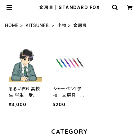
文房具 | STANDARD FOX
HOME
KITSUNEBI
小物
文房具
るるい君6 高校
シャーペン1 学
生 学生 受
校 文房具 勉
験 シャーペ
強 筆記用具
¥3,000
¥200
ン シャーペン
受験
付き 机付き
CATEGORY