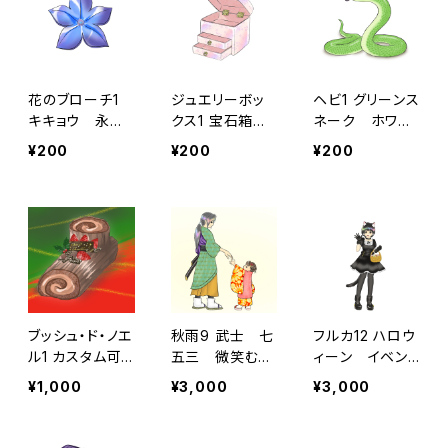
十歳になってか
ら
花のブローチ1
ジュエリーボッ
ヘビ1 グリーンス
キキョウ 永遠
クス1 宝石箱
ネーク ホワイ
の愛 アクセサ
宝箱 アクセサ
トスネーク ニ
¥200
¥200
¥200
リー 飾り
リー メイク
シキヘビ 爬虫
小物入れ ギフ
類 干支 巳
ト プレゼン
年 巳 縁起
ト インテリア
収納
ブッシュ・ド・ノエ
秋雨9 武士 七
フルカ12 ハロウ
ル1 カスタム可
五三 微笑む
ィーン イベン
能 クリスマ
手を繋ぐ 後ろ
ト 黒猫 猫
¥1,000
¥3,000
¥3,000
ス クリスマス
姿 子ども
耳 コスプレ
ケーキ 洋菓
お菓子配り
子 ロールケー