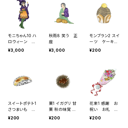
キ
モニちゃん10 ハ
秋雨8 笑う 正
モンブラン2 スイ
ロウィーン イ
座
ーツ ケーキ
ベント 魔女
洋菓子 パティ
¥3,000
¥3,000
¥200
コスプレ お菓
スリー パティ
子配り
シエ パティシ
エール 栗 マ
ロン
スイートポテト1
栗1 イガグリ 甘
花束1 感謝 お
さつまいも お
栗 秋の味覚 マ
祝い お礼 誕
菓子 スイー
ロン トゲトゲ イ
生日 母の日
¥200
¥200
¥200
ツ お土産 秋
ガイガ
父の日 花
の味覚