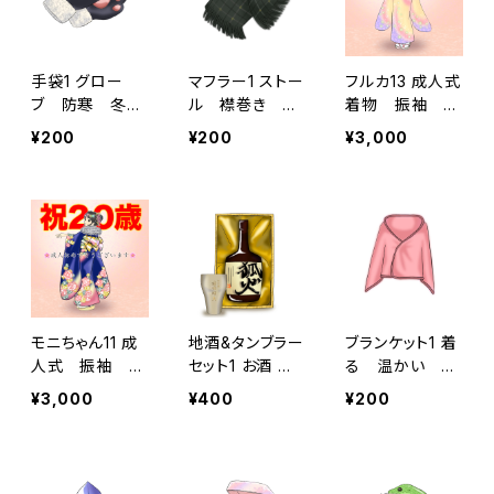
手袋1 グロー
マフラー1 ストー
フルカ13 成人式
ブ 防寒 冬
ル 襟巻き 防
着物 振袖 二
寒い 肉球
寒 冬 寒い ギ
十歳
¥200
¥200
¥3,000
フト チェック柄
モニちゃん11 成
地酒&タンブラー
ブランケット1 着
人式 振袖 着
セット1 お酒 化
る 温かい
物 お祝い 二
粧箱付き 狐火
冬 防寒具
¥3,000
¥400
¥200
十歳
ダッシュ タンブ
ラー お祝い
ギフト プレゼ
ント お酒は二