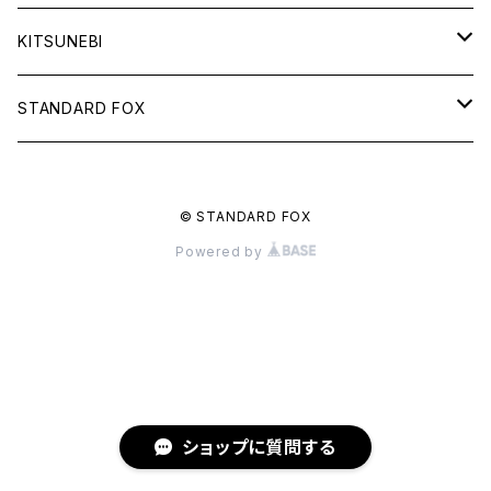
KITSUNEBI
フルカ
STANDARD FOX
モニちゃん
天使のグラス
© STANDARD FOX
電子書籍
るるい君
鈴と車輪のメッセージ
Powered by
電子書籍
秋雨
諦観禀空
電子書籍
いきもの
千鳥足の犬
鳥
電子書籍
小物
ショップに質問する