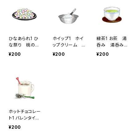
ひなあられ1 ひ
ホイップ1 ホイ
緑茶1 お茶 湯
な祭り 桃の節
ップクリーム
呑み 湯呑み受
句 3月3日
ボウル 泡立て
け皿 ソーサ
¥200
¥200
¥200
器 メレンゲ
ー 日本茶 ほ
お菓子づくり
うじ茶
スイーツ 料理
ホットチョコレー
ト1 バレンタイ
ン 誕生日 プ
¥200
レゼント ギフ
ト 飲み物 コ