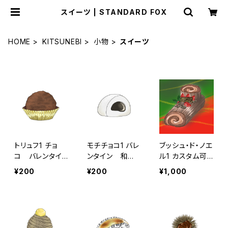
スイーツ | STANDARD FOX
HOME
KITSUNEBI
小物
スイーツ
トリュフ1 チョ
モチチョコ1 バレ
ブッシュ・ド・ノエ
コ バレンタイ
ンタイン 和風
ル1 カスタム可
ン ギフト
スイーツ
能 クリスマ
¥200
¥200
¥1,000
ス クリスマス
ケーキ 洋菓
子 ロールケー
キ