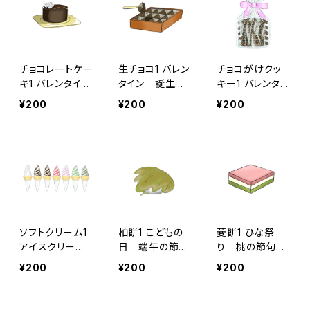
チョコレートケー
生チョコ1 バレン
チョコがけクッ
キ1 バレンタイ
タイン 誕生
キー1 バレンタイ
ン 誕生日 プ
日 プレゼン
ン 誕生日 プ
¥200
¥200
¥200
レゼント ギフ
ト ギフト スイ
レゼント ギフ
ト スイーツ
ーツ お菓子
ト スイーツ
お菓子
お菓子
ソフトクリーム1
柏餅1 こどもの
菱餅1 ひな祭
アイスクリー
日 端午の節
り 桃の節句
ム アイス ス
句 5月5日 お
3月3日
¥200
¥200
¥200
イーツ 食べ物
祝い スイー
ツ 和菓子