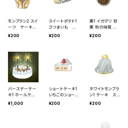
モンブラン2 スイ
スイートポテト1
栗1 イガグリ 甘
ーツ ケーキ
さつまいも お
栗 秋の味覚 マ
洋菓子 パティ
菓子 スイー
ロン トゲトゲ イ
¥200
¥200
¥200
スリー パティ
ツ お土産 秋
ガイガ
シエ パティシ
の味覚
エール 栗 マ
ロン
バースデーケー
ショートケーキ1
ホワイトモンブラ
キ1 ホールケー
いちごのショート
ン1 ケーキ ス
キ フルーツケ
ケーキ ケー
イーツ モンブ
¥1,000
¥200
¥200
ーキ カスタム
キ スイーツ
ラン ギフト
可能 お祝い
お祝い
プレゼント
感謝 パーテ
ィ 誕生日