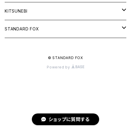
ズ
KITSUNEBI
フルカ
STANDARD FOX
モニちゃん
天使のグラス
© STANDARD FOX
電子書籍
るるい君
鈴と車輪のメッセージ
Powered by
電子書籍
秋雨
諦観禀空
電子書籍
いきもの
千鳥足の犬
鳥
電子書籍
小物
ショップに質問する