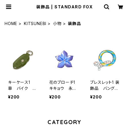
装飾品 | STANDARD FOX
HOME
KITSUNEBI
小物
装飾品
キーケース1
花のブローチ1
ブレスレット1 装
車 バイク
キキョウ 永遠
飾品 バング
鍵 牛革 ギフ
の愛 アクセサ
ル ファッショ
¥200
¥200
¥200
ト プレゼント
リー 飾り
ン おしゃれ
カワイイ マー
ブル柄 メジャ
ー おもしろグ
CATEGORY
ッズ 便利グッ