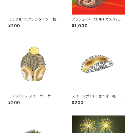
モチチョコ1 バレンタイン 和風
ブッシュ・ド・ノエル1 カスタム可
スイーツ
能 クリスマス クリスマスケ
¥200
¥1,000
ーキ 洋菓子 ロールケーキ
モンブラン2 スイーツ ケー
スイートポテト1 さつまいも お
キ 洋菓子 パティスリー パ
菓子 スイーツ お土産 秋の
¥200
¥200
ティシエ パティシエール
味覚
栗 マロン