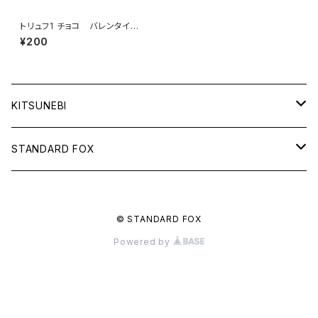
トリュフ1 チョコ バレンタイ
ン ギフト
¥200
KITSUNEBI
フルカ
STANDARD FOX
モニちゃん
天使のグラス
© STANDARD FOX
電子書籍
るるい君
鈴と車輪のメッセージ
Powered by
電子書籍
秋雨
諦観禀空