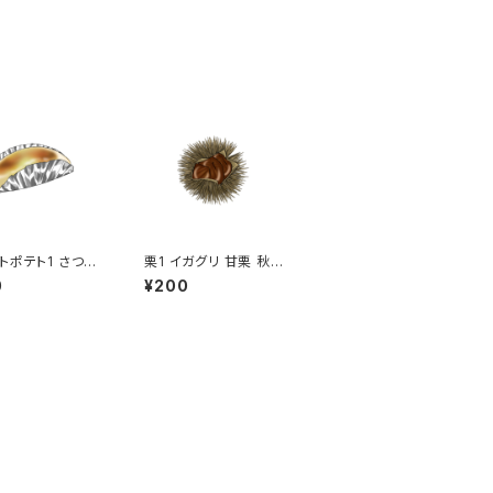
トポテト1 さつま
栗1 イガグリ 甘栗 秋の
お菓子 スイー
味覚 マロン トゲトゲ イ
0
¥200
お土産 秋の味覚
ガイガ