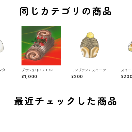
同じカテゴリの商品
ンタイ
ブッシュ・ド・ノエル1 カ
モンブラン2 スイーツ
スイー
ツ
スタム可能 クリスマ
ケーキ 洋菓子 パテ
いも 
¥1,000
¥200
¥20
ス クリスマスケーキ
ィスリー パティシエ
ツ 
洋菓子 ロールケーキ
パティシエール 栗
マロン
最近チェックした商品