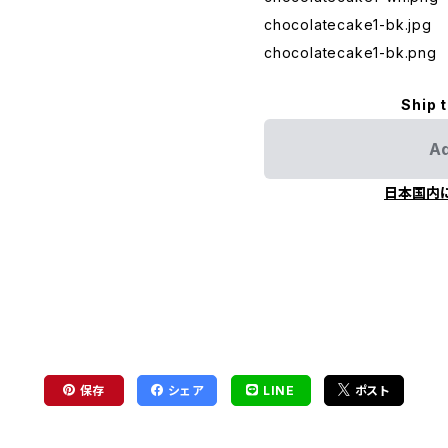
chocolatecake1-bk.jpg
chocolatecake1-bk.png
Ship 
Ad
日本国内
保存
シェア
LINE
ポスト