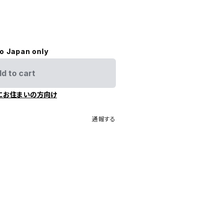
to Japan only
d to cart
にお住まいの方向け
通報する