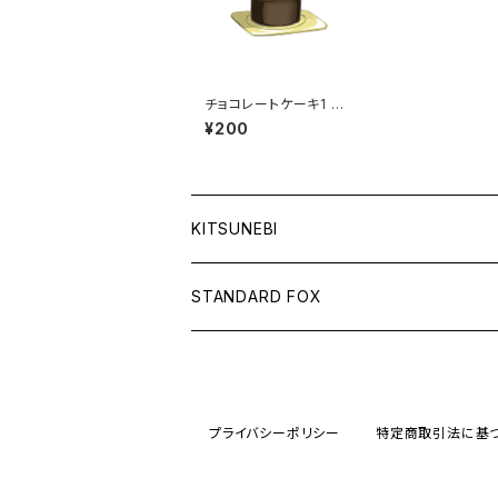
チョコレートケーキ1 バ
レンタイン 誕生日
¥200
プレゼント ギフト ス
イーツ お菓子
KITSUNEBI
フルカ
STANDARD FOX
モニちゃん
天使のグラス
電子書籍
るるい君
鈴と車輪のメッセージ
プライバシーポリシー
特定商取引法に基
電子書籍