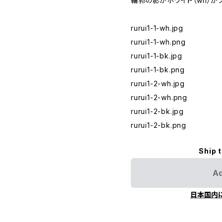
輪郭の影がホワイト（wh）か
rurui1-1-wh.jpg
rurui1-1-wh.png
rurui1-1-bk.jpg
rurui1-1-bk.png
rurui1-2-wh.jpg
rurui1-2-wh.png
rurui1-2-bk.jpg
rurui1-2-bk.png
Ship 
Ad
日本国内