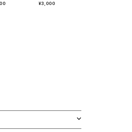
ストラン カフ
生 リフティング サッ
000
¥3,000
テル ホールス
カー サッカーボール
 バイト サーブ
付き