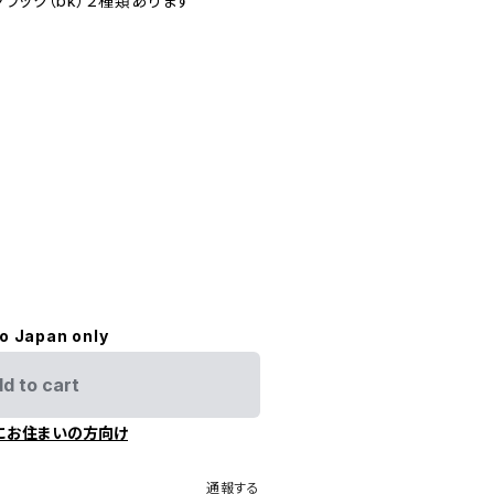
ブラック（bk）２種類あります
to Japan only
d to cart
にお住まいの方向け
通報する