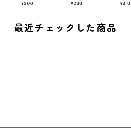
ギフ
寒 冬 寒い 肉球
巻き 防寒 冬 寒い
ー レ
¥200
¥200
¥3,
ギフト チェック柄
ェ ホ
タッフ
最近チェックした商品