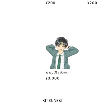
かい 冬 防寒具
ク 鍵 牛革 
¥200
¥200
ト プレゼント
るるい君1 高校生 男
子 制服 手は頭の後
¥3,000
ろ
KITSUNEBI