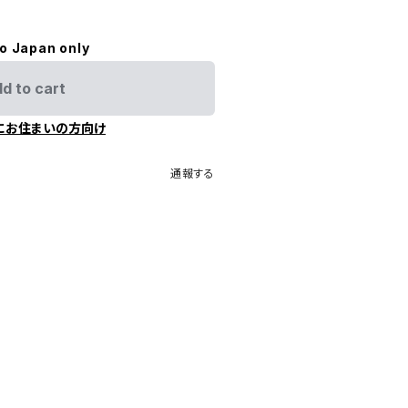
to Japan only
d to cart
にお住まいの方向け
通報する