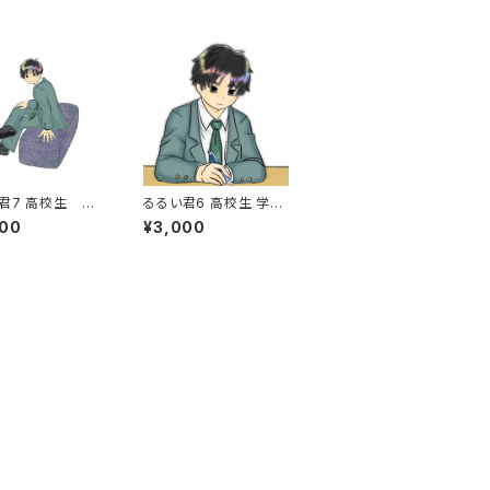
君7 高校生 学
るるい君6 高校生 学
勉強 座る 足を
生 受験 シャーペ
000
¥3,000
公民館のソファ
ン シャーペン付き
机付き