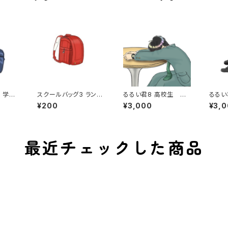
 学生
スクールバッグ3 ランド
るるい君8 高校生 学
るるい
ブルー
セル スクールバッグ
生 寝る 疲れ気味
生 
¥200
¥3,000
¥3,
学生鞄 小学校 学
徹夜明け ナチュラル
組む 
校 学童 子ども
テーブル付き ナチュラ
付き
ル椅子付き
最近チェックした商品