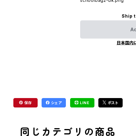
schoolbag2-bk.png
Ship 
Ad
日本国内
保存
シェア
LINE
ポスト
同じカテゴリの商品