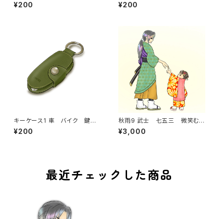
ン ギフト
スイーツ
¥200
¥200
キーケース1 車 バイク 鍵
秋雨9 武士 七五三 微笑む
牛革 ギフト プレゼント
手を繋ぐ 後ろ姿 子ども
¥200
¥3,000
最近チェックした商品