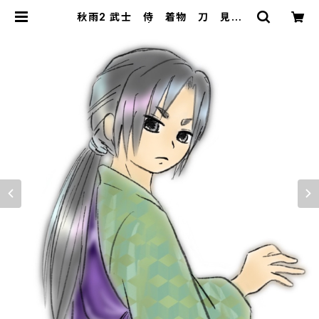
秋雨2 武士 侍 着物 刀 見返
り ビニール傘 | STANDARD FOX