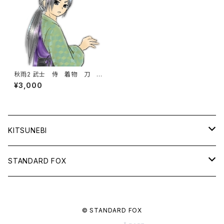
秋雨2 武士 侍 着物 刀 見
返り ビニール傘
¥3,000
KITSUNEBI
フルカ
STANDARD FOX
モニちゃん
天使のグラス
© STANDARD FOX
電子書籍
るるい君
鈴と車輪のメッセージ