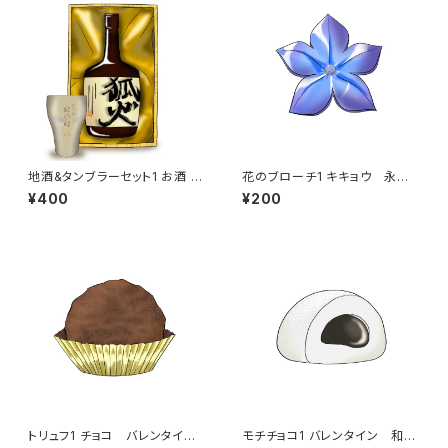
地酒&タンブラーセット1 お酒 化
花のブローチ1 キキョウ 永遠
粧箱付き 狐火ダッシュ タン
の愛 アクセサリー 飾り
¥400
¥200
ブラー お祝い ギフト プレ
ゼント お酒は二十歳になって
から
トリュフ1 チョコ バレンタイ
モチチョコ1 バレンタイン 和風