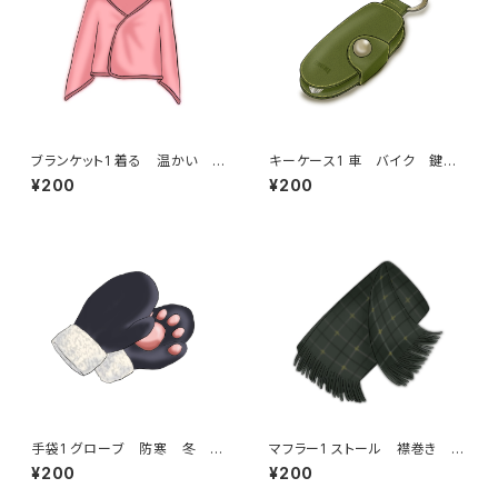
ブランケット1 着る 温かい
キーケース1 車 バイク 鍵
冬 防寒具
牛革 ギフト プレゼント
¥200
¥200
手袋1 グローブ 防寒 冬 寒
マフラー1 ストール 襟巻き 防
い 肉球
寒 冬 寒い ギフト チェック
¥200
¥200
柄