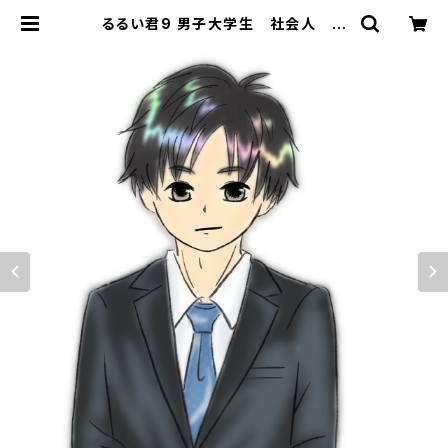
るるい君9 男子大学生 社会人 新
社会人 スーツ 入学式 入社式
卒業式 式典 眠い | STANDARD
FOX