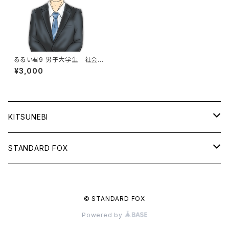
るるい君9 男子大学生 社会
人 新社会人 スーツ 入学
¥3,000
式 入社式 卒業式 式典
眠い
KITSUNEBI
フルカ
STANDARD FOX
モニちゃん
天使のグラス
© STANDARD FOX
電子書籍
るるい君
鈴と車輪のメッセージ
Powered by