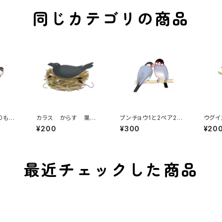
同じカテゴリの商品
りも
カラス からす 巣
ブンチョウ1と2ペア2
ウグイ
 鳥
鳥 ハンガー ヘアゴ
色 文鳥 鳥 小鳥
囀り 
¥200
¥300
¥20
渡り鳥
ム
ノーマル文鳥 白文鳥
メ
最近チェックした商品