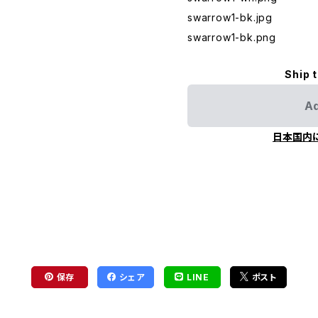
swarrow1-bk.jpg
swarrow1-bk.png
Ship 
Ad
日本国内
保存
シェア
LINE
ポスト