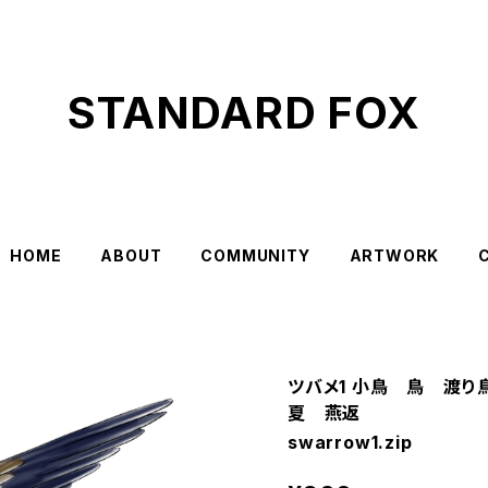
STANDARD FOX
HOME
ABOUT
COMMUNITY
ARTWORK
ツバメ1 小鳥 鳥 渡
夏 燕返
swarrow1.zip