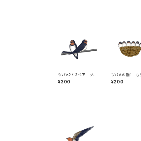
ツバメ2と3ペア ツバ
ツバメの雛1 も
メのつがい ツバメの
り ツバメの巣
¥300
¥200
夫婦 鳥 小鳥 野
小鳥 野鳥 
鳥 渡り鳥
子育て 子ツバ