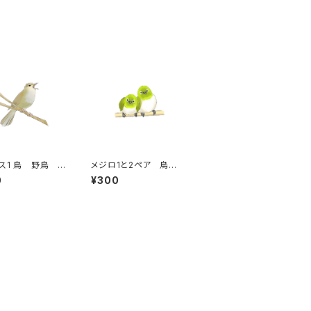
ス1 鳥 野鳥
メジロ1と2ペア 鳥
ホーホケキョ
小鳥 野鳥 目白押し
0
¥300