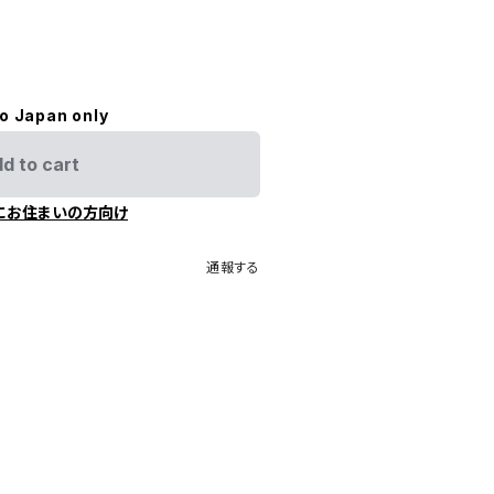
to Japan only
d to cart
にお住まいの方向け
通報する