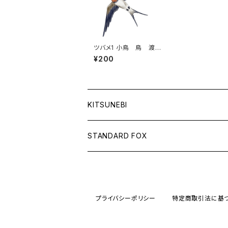
ツバメ1 小鳥 鳥 渡り
鳥 5月 ツバメの巣
¥200
幸せ 初夏 燕返
KITSUNEBI
フルカ
STANDARD FOX
モニちゃん
天使のグラス
電子書籍
るるい君
鈴と車輪のメッセージ
プライバシーポリシー
特定商取引法に基
電子書籍