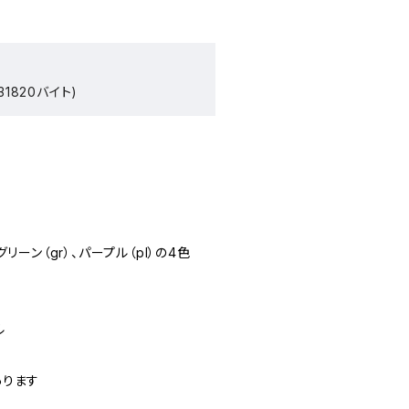
1820バイト)
グリーン（gr）、パープル（pl）の4色
ル
あります