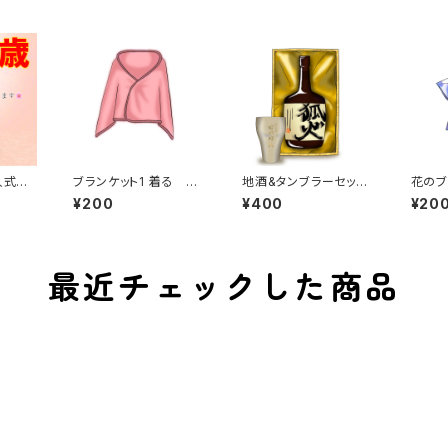
成人式
ブランケット1 着る 温
地酒&タンブラーセット1
花のブ
お祝い
かい 冬 防寒具
お酒 化粧箱付き 狐火
ウ 永
¥200
¥400
¥20
ダッシュ タンブラー
サリー
お祝い ギフト プレゼ
ント お酒は二十歳に
なってから
最近チェックした商品