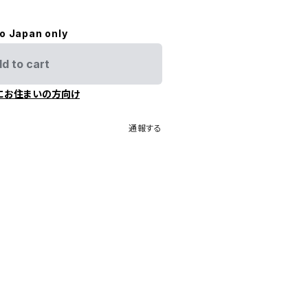
to Japan only
d to cart
にお住まいの方向け
通報する