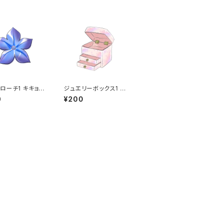
ローチ1 キキョ
ジュエリーボックス1 宝
遠の愛 アクセ
石箱 宝箱 アクセサ
0
¥200
 飾り
リー メイク 小物入
れ ギフト プレゼン
ト インテリア 収納