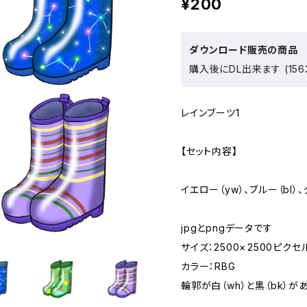
¥200
ダウンロード販売の商品
購入後にDL出来ます (1563
レインブーツ1
【セット内容】
イエロー（yw）、ブルー（bl）、
jpgとpngデータです
サイズ：2500× 2500ピクセ
カラー：RBG
輪郭が白（wh）と黒（bk）が