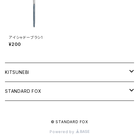
アイシャドーブラシ1
¥200
KITSUNEBI
フルカ
STANDARD FOX
モニちゃん
天使のグラス
© STANDARD FOX
電子書籍
るるい君
鈴と車輪のメッセージ
Powered by