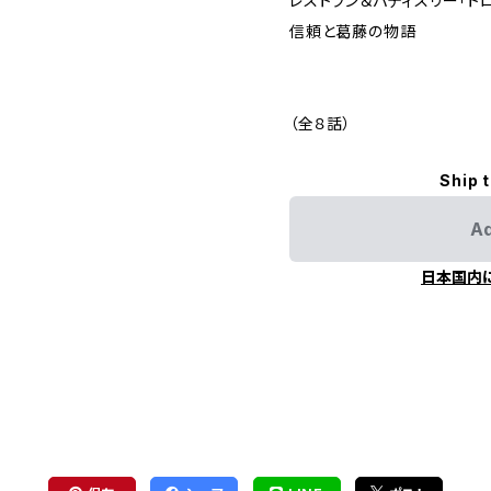
レストラン＆パティスリー「ト
信頼と葛藤の物語
（全８話）
Ship 
Ad
日本国内