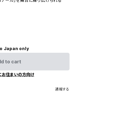
ロアール」を舞台に繰り広げられる
to Japan only
d to cart
にお住まいの方向け
通報する