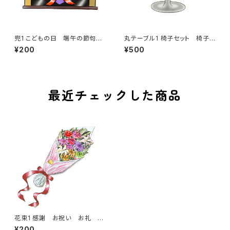
兜1 こどもの日 端午の節句
丸テーブル1 椅子セット 椅子2
武士 侍 オブジェ お祝い
机 カフェテーブル ナチュラ
¥200
¥500
ル ブラック ホワイト
最近チェックした商品
花束1 感謝 お祝い お礼 誕
生日 母の日 父の日 花
¥200