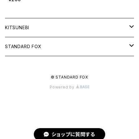
KITSUNEBI
フルカ
STANDARD FOX
モニちゃん
天使のグラス
© STANDARD FOX
電子書籍
るるい君
鈴と車輪のメッセージ
Powered by
電子書籍
秋雨
諦観禀空
電子書籍
いきもの
千鳥足の犬
ショップに質問する