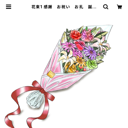
花束1 感謝 お祝い お礼 誕生
日 母の日 父の日 花 | STAND
ARD FOX