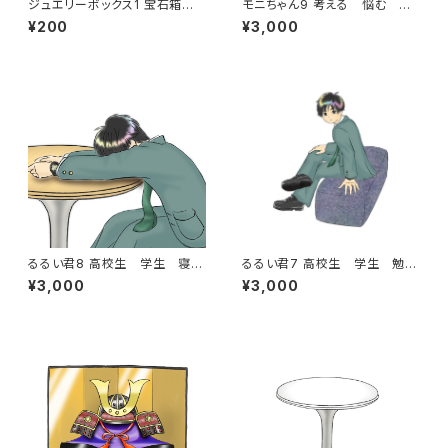
ジュエリーボックス1 宝石箱
モニちゃん9 考える 悩む 歌
宝箱 アクセサリー メイク
手 ヴォーカリスト ライブ コ
¥200
¥3,000
小物入れ ギフト プレゼン
ンサート MC 座る
ト インテリア 収納
るるい君8 高校生 学生 寝
るるい君7 高校生 学生 勉
る 疲れ気味 徹夜明け ナチ
強 座る 足を組む 公民館の
¥3,000
¥3,000
ュラルテーブル付き ナチュラル
ソファ付き
椅子付き