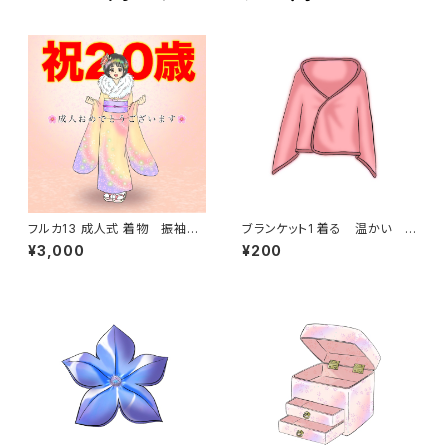
フルカ13 成人式 着物 振袖
ブランケット1 着る 温かい
二十歳
冬 防寒具
¥3,000
¥200