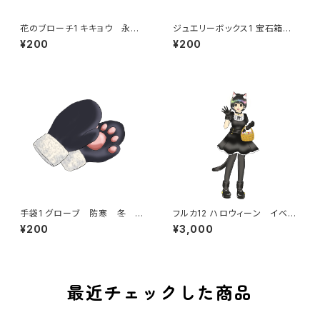
花のブローチ1 キキョウ 永遠
ジュエリーボックス1 宝石箱
の愛 アクセサリー 飾り
宝箱 アクセサリー メイク
¥200
¥200
小物入れ ギフト プレゼン
ト インテリア 収納
手袋1 グローブ 防寒 冬 寒
フルカ12 ハロウィーン イベン
い 肉球
ト 黒猫 猫耳 コスプレ お
¥200
¥3,000
菓子配り
最近チェックした商品