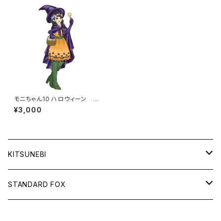
モニちゃん10 ハロウィーン イ
ベント 魔女 コスプレ お菓
¥3,000
子配り
KITSUNEBI
フルカ
STANDARD FOX
モニちゃん
天使のグラス