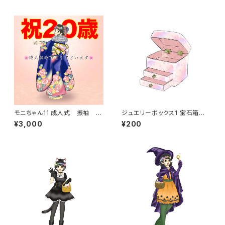
モニちゃん11 成人式 振袖 着
ジュエリーボックス1 宝石箱
物 お祝い 二十歳
宝箱 アクセサリー メイク
¥3,000
¥200
小物入れ ギフト プレゼン
ト インテリア 収納