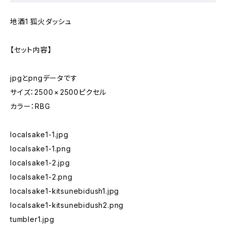
地酒1 狐火ダッシュ
【セット内容】
jpgとpngデータです
サイズ：2500 × 2500ピクセル
カラー：RBG
localsake1-1.jpg
localsake1-1.png
localsake1-2.jpg
localsake1-2.png
localsake1-kitsunebidush1.jpg
localsake1-kitsunebidush2.png
tumbler1.jpg