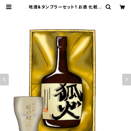
地酒&タンブラーセット1 お酒 化粧箱
付き 狐火ダッシュ タンブラー お
祝い ギフト プレゼント お酒は二
十歳になってから | STANDARD FO
X