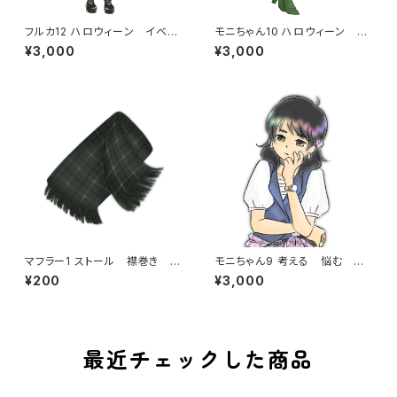
フルカ12 ハロウィーン イベン
モニちゃん10 ハロウィーン イ
ト 黒猫 猫耳 コスプレ お
ベント 魔女 コスプレ お菓
¥3,000
¥3,000
菓子配り
子配り
マフラー1 ストール 襟巻き 防
モニちゃん9 考える 悩む 歌
寒 冬 寒い ギフト チェック
手 ヴォーカリスト ライブ コ
¥200
¥3,000
柄
ンサート MC 座る
最近チェックした商品