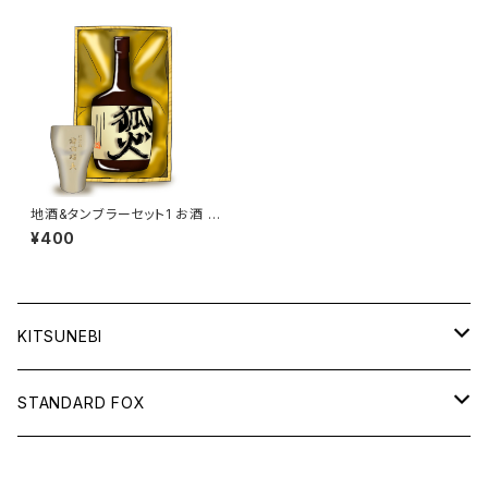
地酒&タンブラーセット1 お酒 化
粧箱付き 狐火ダッシュ タン
¥400
ブラー お祝い ギフト プレ
ゼント お酒は二十歳になって
から
KITSUNEBI
フルカ
STANDARD FOX
モニちゃん
天使のグラス